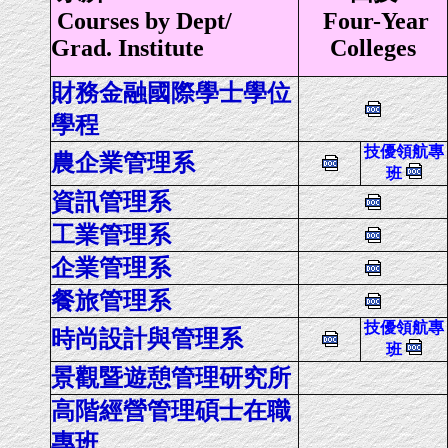
Courses by Dept/
Four-Year
Grad. Institute
Colleges
財務金融國際學士學位
學程
技優領航專
農企業管理系
班
資訊管理系
工業管理系
企業管理系
餐旅管理系
技優領航專
時尚設計與管理系
班
景觀暨遊憩管理研究所
高階經營管理碩士在職
專班