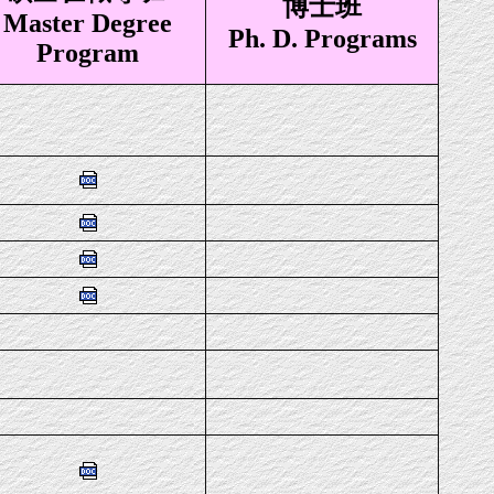
博士班
Master Degree
Ph. D. Programs
Program