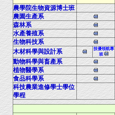
農學院生物資源博士班
農園生產系
森林系
水產養殖系
生物科技系
技優領航專
木材科學與設計系
班
動物科學與畜產系
植物醫學系
食品科學系
科技農業進修學士學位
學程