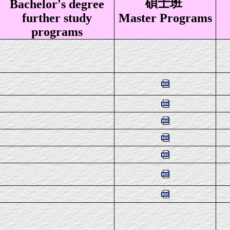
碩士班
Bachelor's degree
further study
Master Programs
programs