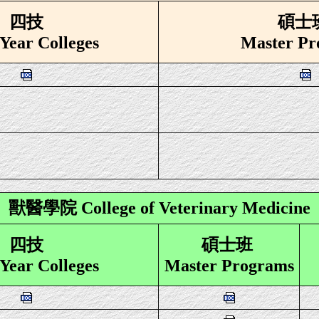
四技
碩士
Year Colleges
Master Pr
獸醫學院 College of Veterinary Medicine
四技
碩士班
Year Colleges
Master Programs