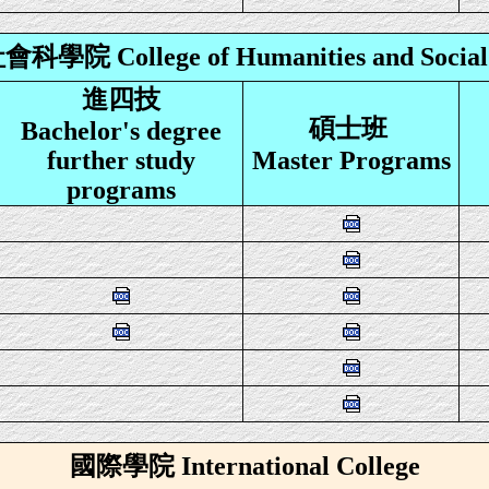
院 College of Humanities and Social 
進
四技
碩士班
Bachelor's degree
further study
Master Programs
programs
國際學院 International College