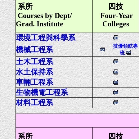
系所
四技
Courses by Dept/
Four-Year
Grad. Institute
Colleges
環境工程與科學系
技優領航專
機械工程系
班
土木工程系
水土保持系
車輛工程系
生物機電工程系
材料工程系
系所
四技