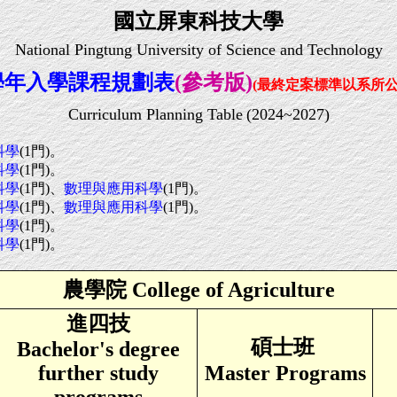
國立屏東科技大學
National Pingtung University of Science and Technology
3學年入學課程
規劃表
(參考版)
(最終定案標準以系所公
Curriculum Planning Table
(2024~2027)
科學
(1門)。
科學
(1門)。
科學
(1門)、
數理與應用科學
(1門)。
科學
(1門)、
數理與應用科學
(1門)。
科學
(1門)。
科學
(1門)。
農學院 College of Agriculture
進
四技
碩士班
Bachelor's degree
further study
Master Programs