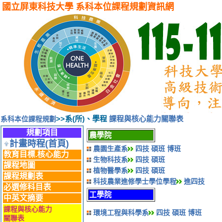
國立屏東科技大學 系科本位課程規劃資訊網
>>系(所)、學程
課程與核心能力關聯表
系科本位課程規劃
規劃項目
農學院
計畫時程(首頁)
農園生產系
四技
碩班
博班
教育目標.核心能力
生物科技系
四技
碩班
課程地圖
植物醫學系
四技
碩班
課程規劃表
科技農業進修學士學位學程
進四技
必選修科目表
工學院
中英文摘要
課程與核心能力
環境工程與科學系
四技
碩班
博班
關聯表