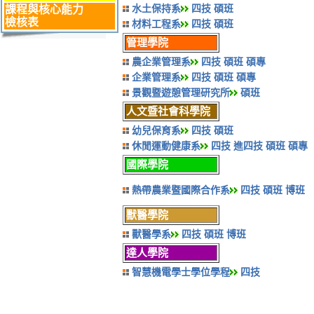
水土保持系
四技
碩班
課程與核心能力
檢核表
材料工程系
四技
碩班
管理學院
農企業管理系
四技
碩班
碩專
企業管理系
四技
碩班 碩專
景觀暨遊憩管理研究所
碩班
人文暨社會科學院
幼兒保育系
四技
碩班
休閒運動健康系
四技
進四技
碩班
碩專
國際學院
熱帶農業暨國際合作系
四技
碩班
博班
獸醫學院
獸醫學系
四技
碩班
博班
達人學院
智慧機電學士學位學程
四技