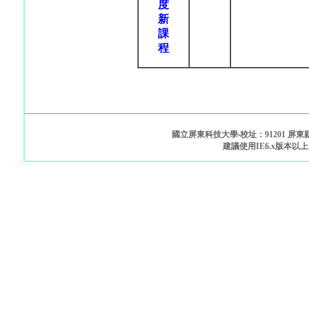
度
新
課
程
國立屏東科技大學‧校址：91201 屏東縣
建議使用IE6.x版本以上、